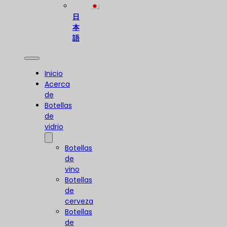
日
本
語
Inicio
Acerca
de
Botellas
de
vidrio
Botellas
de
vino
Botellas
de
cerveza
Botellas
de