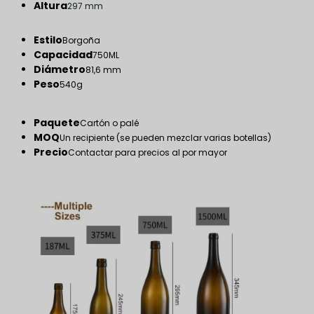
Altura
297 mm
Estilo
Borgoña
Capacidad
750ML
Diámetro
81,6 mm
Peso
540g
Paquete
Cartón o palé
MOQ
Un recipiente (se pueden mezclar varias botellas)
Precio
Contactar para precios al por mayor