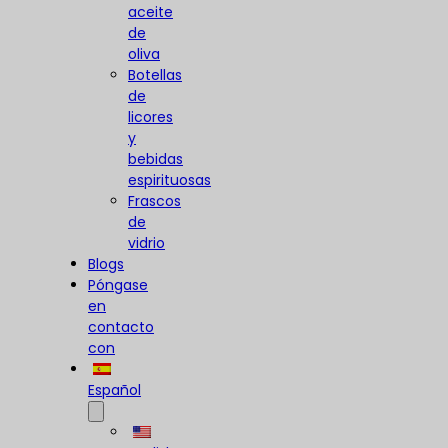
aceite
de
oliva
Botellas
de
licores
y
bebidas
espirituosas
Frascos
de
vidrio
Blogs
Póngase
en
contacto
con
Español