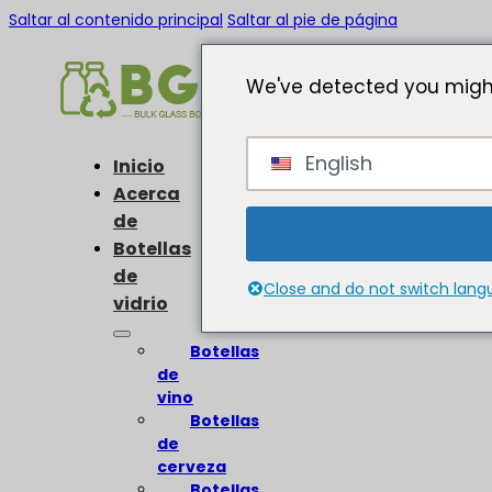
Saltar al contenido principal
Saltar al pie de página
We've detected you might
English
Inicio
Acerca
de
Botellas
de
Close and do not switch lan
vidrio
Botellas
de
vino
Botellas
de
cerveza
Botellas