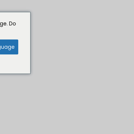
ge. Do
guage