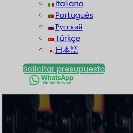
Italiano
Português
Русский
Türkçe
日本語
Solicitar presupuesto