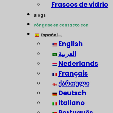
Frascos de vidrio
Blogs
Póngase en contacto con
Español
English
العربية
Nederlands
Français
ქართული
Deutsch
Italiano
Português