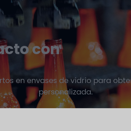
acto con
tos en envases de vidrio para obt
personalizada.