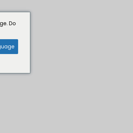
ge. Do
guage