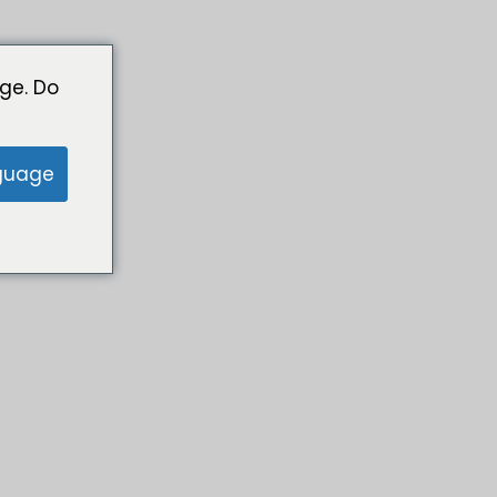
ge. Do
guage