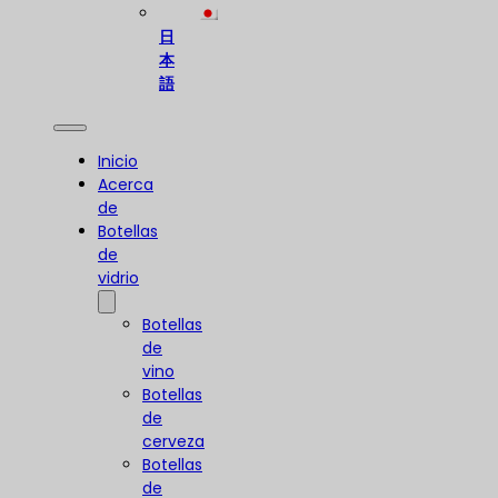
日
本
語
Inicio
Acerca
de
Botellas
de
vidrio
Botellas
de
vino
Botellas
de
cerveza
Botellas
de