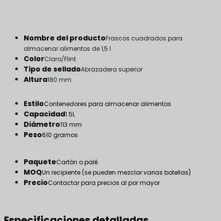
Nombre del producto
Frascos cuadrados para
almacenar alimentos de 1,5 l
Color
Claro/Flint
Tipo de sellado
Abrazadera superior
Altura
180 mm
Estilo
Contenedores para almacenar alimentos
Capacidad
1.5L
Diámetro
113 mm
Peso
610 gramos
Paquete
Cartón o palé
MOQ
Un recipiente (se pueden mezclar varias botellas)
Precio
Contactar para precios al por mayor
Especificaciones detalladas