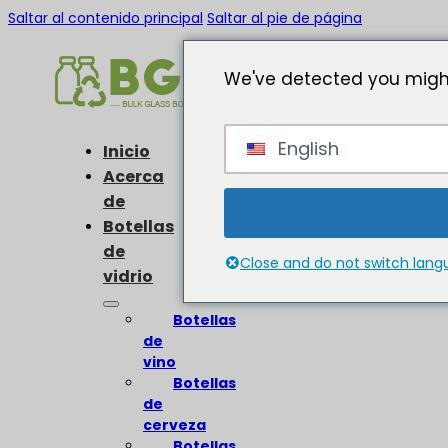
Saltar al contenido principal
Saltar al pie de página
We've detected you might
English
Inicio
Acerca
de
Botellas
de
Close and do not switch lan
vidrio
Botellas
de
vino
Botellas
de
cerveza
Botellas