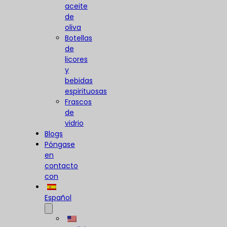
aceite
de
oliva
Botellas
de
licores
y
bebidas
espirituosas
Frascos
de
vidrio
Blogs
Póngase
en
contacto
con
Español