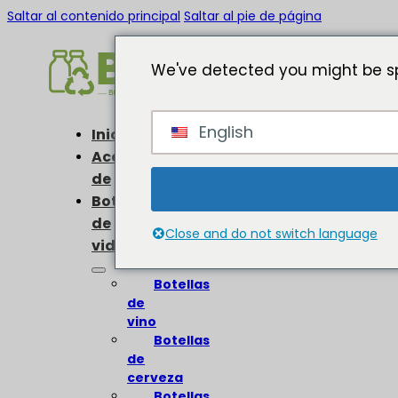
Saltar al contenido principal
Saltar al pie de página
We've detected you might be sp
English
Inicio
Acerca
de
Botellas
de
Close and do not switch language
vidrio
Botellas
de
vino
Botellas
de
cerveza
Botellas