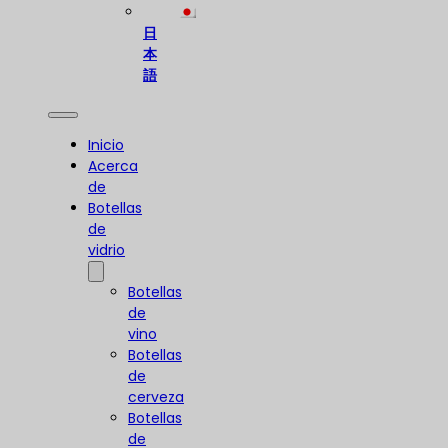
日
本
語
Inicio
Acerca
de
Botellas
de
vidrio
Botellas
de
vino
Botellas
de
cerveza
Botellas
de