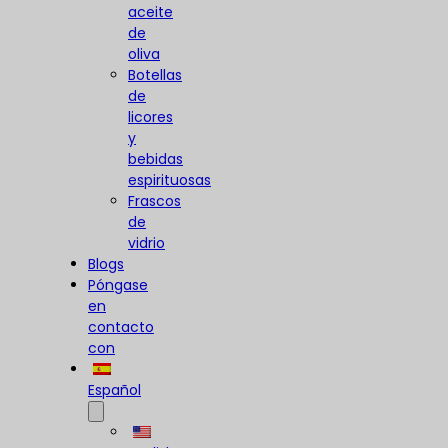
aceite
de
oliva
Botellas
de
licores
y
bebidas
espirituosas
Frascos
de
vidrio
Blogs
Póngase
en
contacto
con
Español