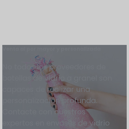
Venta al por mayor y personalizada
No todos los proveedores de
botellas de vidrio a granel son
capaces de realizar una
personalización profunda.
Contacte con nuestros
expertos en envases de vidrio