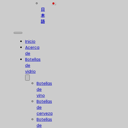
日
本
語
Inicio
Acerca
de
Botellas
de
vidrio
Botellas
de
vino
Botellas
de
cerveza
Botellas
de