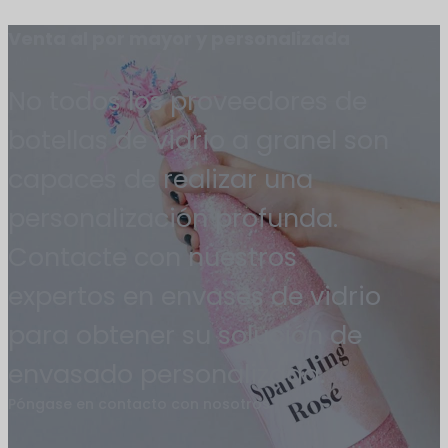
Venta al por mayor y personalizada
No todos los proveedores de
botellas de vidrio a granel son
capaces de realizar una
personalización profunda.
Contacte con nuestros
expertos en envases de vidrio
para obtener su solución de
envasado personalizada.
Póngase en contacto con nosotros