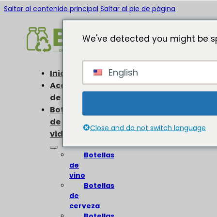
Saltar al contenido principal
Saltar al pie de página
We've detected you might be sp
English
Inicio
Acerca
de
Botellas
de
Close and do not switch language
vidrio
Botellas
de
vino
Botellas
de
cerveza
Botellas