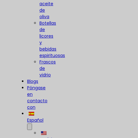
aceite
de
oliva
Botellas
de
licores
y
bebidas
espirituosas
Frascos
de
vidrio
Blogs
Póngase
en
contacto
con
Español