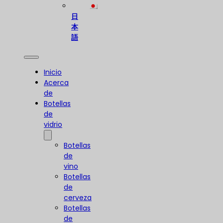
日
本
語
Inicio
Acerca
de
Botellas
de
vidrio
Botellas
de
vino
Botellas
de
cerveza
Botellas
de