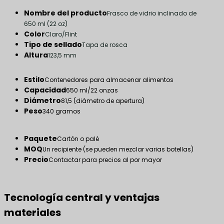
Nombre del producto
Frasco de vidrio inclinado de
650 ml (22 oz)
Color
Claro/Flint
Tipo de sellado
Tapa de rosca
Altura
123,5 mm
Estilo
Contenedores para almacenar alimentos
Capacidad
650 ml/22 onzas
Diámetro
81,5 (diámetro de apertura)
Peso
340 gramos
Paquete
Cartón o palé
MOQ
Un recipiente (se pueden mezclar varias botellas)
Precio
Contactar para precios al por mayor
Tecnología central y ventajas
materiales