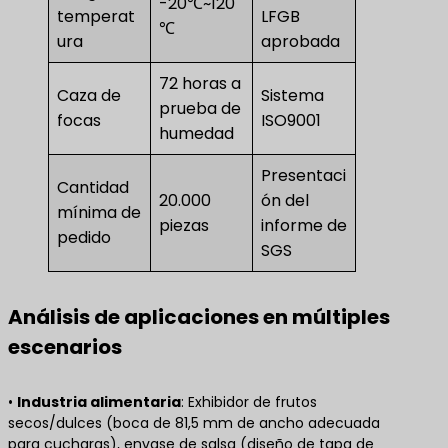
-20℃~120
temperat
LFGB
℃
ura
aprobada
72 horas a
Caza de
Sistema
prueba de
focas
ISO9001
humedad
Presentaci
Cantidad
20.000
ón del
mínima de
piezas
informe de
pedido
SGS
Análisis de aplicaciones en múltiples
escenarios
• ​
Industria alimentaria
​: Exhibidor de frutos
secos/dulces (boca de 81,5 mm de ancho adecuada
para cucharas), envase de salsa (diseño de tapa de