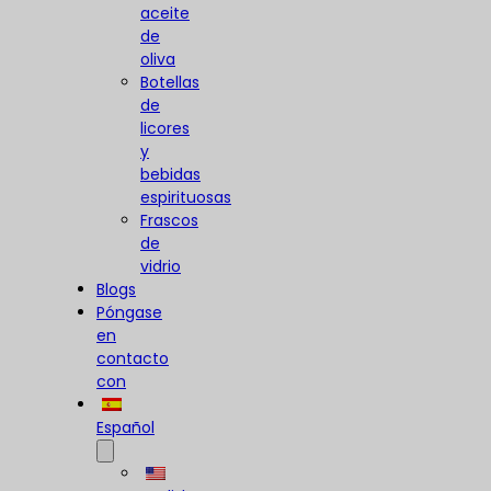
aceite
de
oliva
Botellas
de
licores
y
bebidas
espirituosas
Frascos
de
vidrio
Blogs
Póngase
en
contacto
con
Español