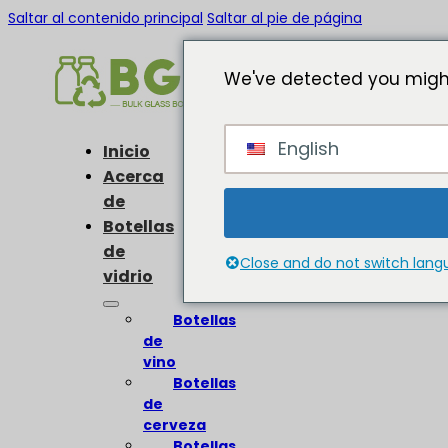
Saltar al contenido principal
Saltar al pie de página
We've detected you might
English
Inicio
Acerca
de
Botellas
de
Close and do not switch lan
vidrio
Botellas
de
vino
Botellas
de
cerveza
Botellas