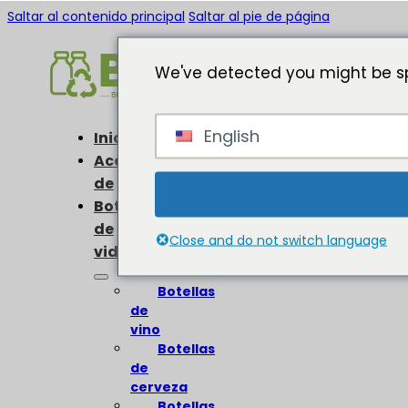
Saltar al contenido principal
Saltar al pie de página
We've detected you might be sp
English
Inicio
Acerca
de
Botellas
de
Close and do not switch language
vidrio
Botellas
de
vino
Botellas
de
cerveza
Botellas