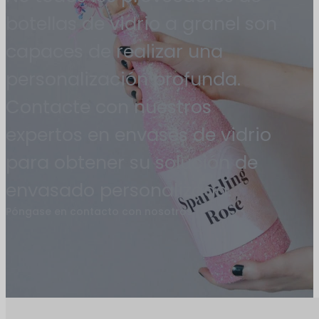
botellas de vidrio a granel son
capaces de realizar una
personalización profunda.
Contacte con nuestros
expertos en envases de vidrio
para obtener su solución de
envasado personalizada.
Póngase en contacto con nosotros