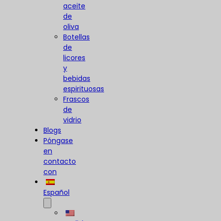
aceite
de
oliva
Botellas
de
licores
y
bebidas
espirituosas
Frascos
de
vidrio
Blogs
Póngase
en
contacto
con
Español