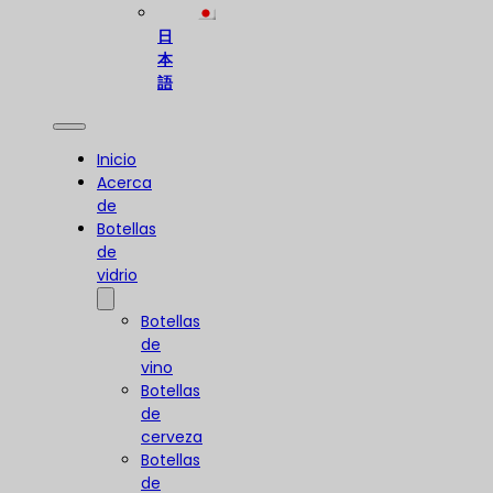
日
本
語
Inicio
Acerca
de
Botellas
de
vidrio
Botellas
de
vino
Botellas
de
cerveza
Botellas
de