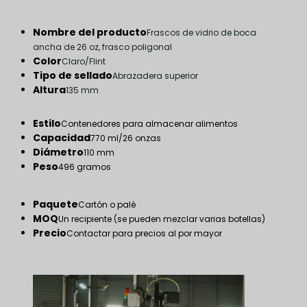
Nombre del producto
Frascos de vidrio de boca
ancha de 26 oz, frasco poligonal
Color
Claro/Flint
Tipo de sellado
Abrazadera superior
Altura
135 mm
Estilo
Contenedores para almacenar alimentos
Capacidad
770 ml/26 onzas
Diámetro
110 mm
Peso
496 gramos
Paquete
Cartón o palé
MOQ
Un recipiente (se pueden mezclar varias botellas)
Precio
Contactar para precios al por mayor