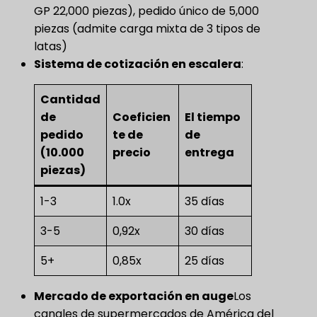
GP 22,000 piezas), pedido único de 5,000
piezas (admite carga mixta de 3 tipos de
latas)
Sistema de cotización en escalera
​:
Cantidad
de
Coeficien
El tiempo
pedido
te de
de
(10.000
precio
entrega
piezas)
1-3
1.0x
35 días
3-5
0,92x
30 días
5+
0,85x
25 días
Mercado de exportación en auge
Los
canales de supermercados de América del