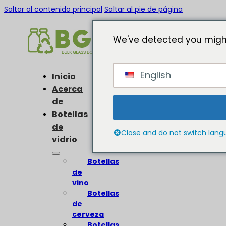
Saltar al contenido principal
Saltar al pie de página
We've detected you might
English
Inicio
Acerca
de
Botellas
de
Close and do not switch lan
vidrio
Botellas
de
vino
Botellas
de
cerveza
Botellas