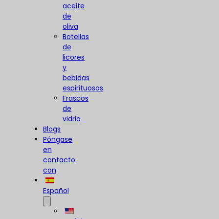
aceite
de
oliva
Botellas
de
licores
y
bebidas
espirituosas
Frascos
de
vidrio
Blogs
Póngase
en
contacto
con
Español