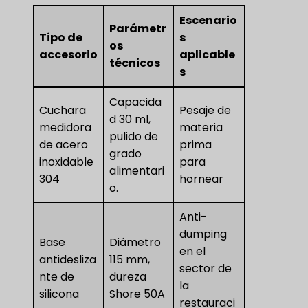
Escenario
Parámetr
Tipo de
s
os
accesorio
aplicable
técnicos
s
Capacida
Cuchara
Pesaje de
d 30 ml,
medidora
materia
pulido de
de acero
prima
grado
inoxidable
para
alimentari
304
hornear
o.
Anti-
dumping
Base
Diámetro
en el
antidesliza
115 mm,
sector de
nte de
dureza
la
silicona
Shore 50A
restauraci