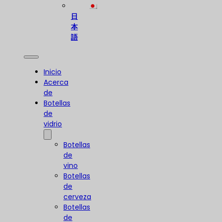
日
本
語
Inicio
Acerca
de
Botellas
de
vidrio
Botellas
de
vino
Botellas
de
cerveza
Botellas
de