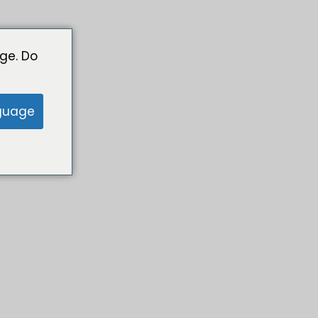
ge. Do
guage