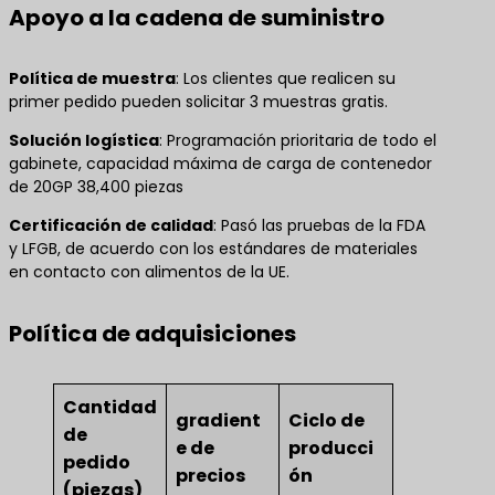
Apoyo a la cadena de suministro
Política de muestra
​: Los clientes que realicen su
primer pedido pueden solicitar 3 muestras gratis.
Solución logística
​: Programación prioritaria de todo el
gabinete, capacidad máxima de carga de contenedor
de 20GP 38,400 piezas
Certificación de calidad
​: Pasó las pruebas de la FDA
y LFGB, de acuerdo con los estándares de materiales
en contacto con alimentos de la UE.
Política de adquisiciones
Cantidad
gradient
Ciclo de
de
e de
producci
pedido
precios
ón
(piezas)