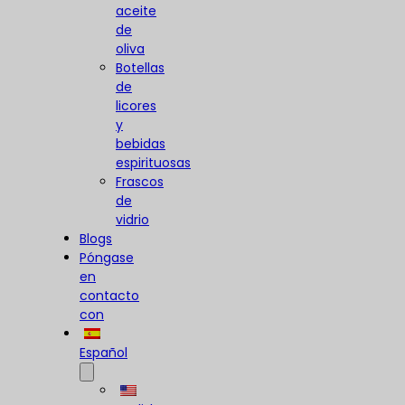
aceite
de
oliva
Botellas
de
licores
y
bebidas
espirituosas
Frascos
de
vidrio
Blogs
Póngase
en
contacto
con
Español