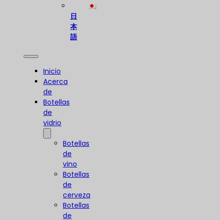
日
本
語
Inicio
Acerca
de
Botellas
de
vidrio
Botellas
de
vino
Botellas
de
cerveza
Botellas
de