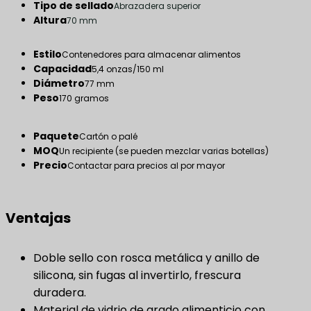
Tipo de sellado
Abrazadera superior
Altura
70 mm
Estilo
Contenedores para almacenar alimentos
Capacidad
5,4 onzas/150 ml
Diámetro
77 mm
Peso
170 gramos
Paquete
Cartón o palé
MOQ
Un recipiente (se pueden mezclar varias botellas)
Precio
Contactar para precios al por mayor
Ventajas
Doble sello con rosca metálica y anillo de
silicona, sin fugas al invertirlo, frescura
duradera.
Material de vidrio de grado alimenticio con