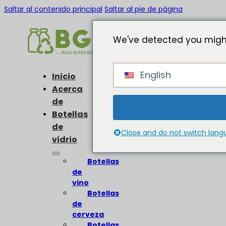
Saltar al contenido principal
Saltar al pie de página
We've detected you might
English
Inicio
Acerca
de
Botellas
de
Close and do not switch lan
vidrio
Botellas
de
vino
Botellas
de
cerveza
Botellas