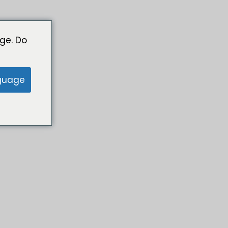
ge. Do
guage