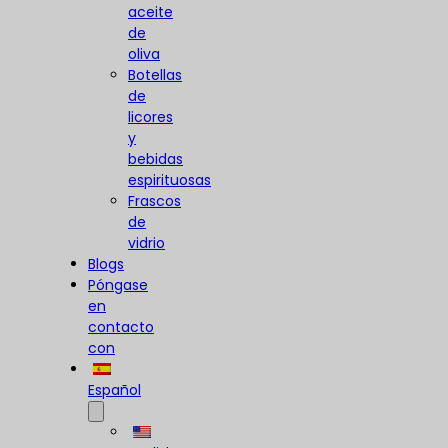
aceite
de
oliva
Botellas
de
licores
y
bebidas
espirituosas
Frascos
de
vidrio
Blogs
Póngase
en
contacto
con
Español