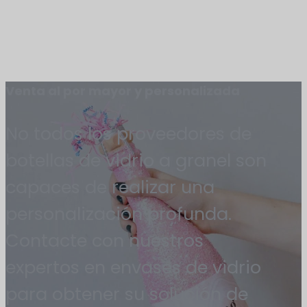
Venta al por mayor y personalizada
No todos los proveedores de
botellas de vidrio a granel son
capaces de realizar una
personalización profunda.
Contacte con nuestros
expertos en envases de vidrio
para obtener su solución de