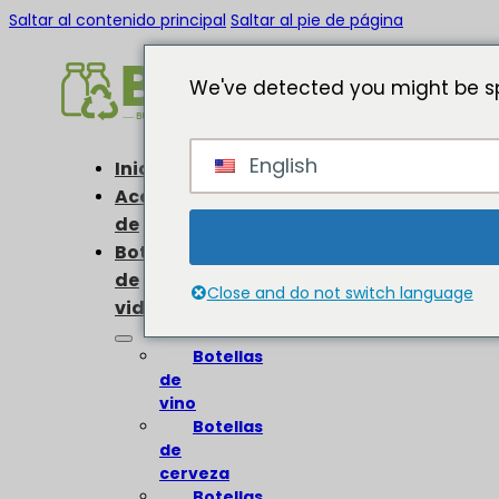
Saltar al contenido principal
Saltar al pie de página
We've detected you might be sp
English
Inicio
Acerca
de
Botellas
de
Close and do not switch language
vidrio
Botellas
de
vino
Botellas
de
cerveza
Botellas