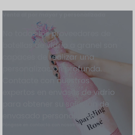
Venta al por mayor y personalizada
No todos los proveedores de
botellas de vidrio a granel son
capaces de realizar una
personalización profunda.
Contacte con nuestros
expertos en envases de vidrio
para obtener su solución de
envasado personalizada.
Póngase en contacto con nosotros