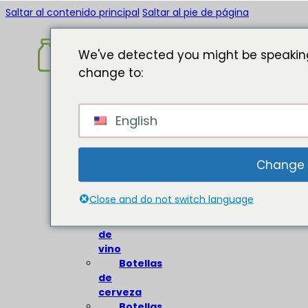
Saltar al contenido principal
Saltar al pie de página
We've detected you might be speaking
change to:
Inicio
English
Acerca
de
Botellas
Change
de
vidrio
Close and do not switch language
Botellas
de
vino
Botellas
de
cerveza
Botellas