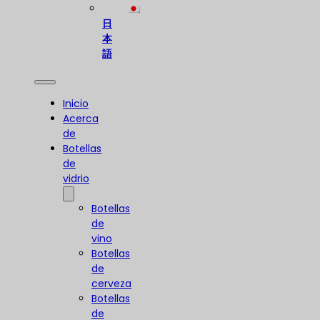
日
本
語
Inicio
Acerca
de
Botellas
de
vidrio
Botellas
de
vino
Botellas
de
cerveza
Botellas
de