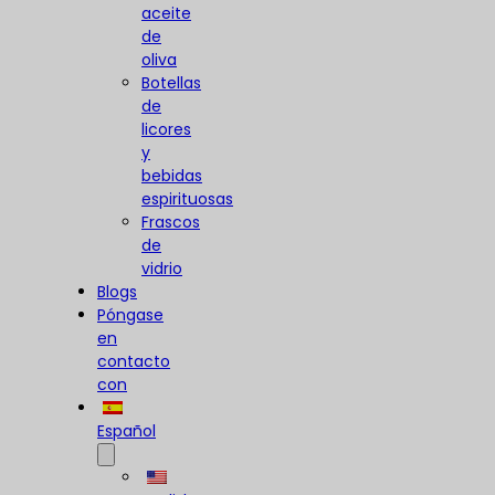
aceite
de
oliva
Botellas
de
licores
y
bebidas
espirituosas
Frascos
de
vidrio
Blogs
Póngase
en
contacto
con
Español