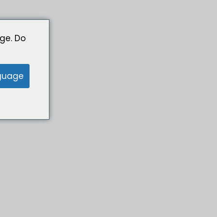
ge. Do
guage