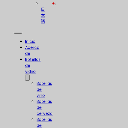
日
本
語
Inicio
Acerca
de
Botellas
de
vidrio
Botellas
de
vino
Botellas
de
cerveza
Botellas
de