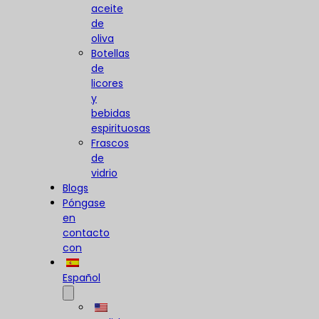
aceite
de
oliva
Botellas
de
licores
y
bebidas
espirituosas
Frascos
de
vidrio
Blogs
Póngase
en
contacto
con
Español