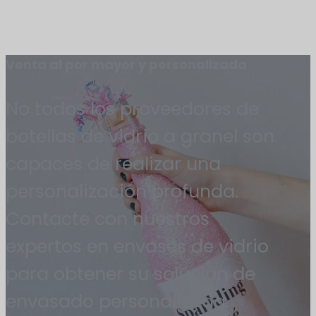
Venta al por mayor y personalizada
No todos los proveedores de
botellas de vidrio a granel son
capaces de realizar una
personalización profunda.
Contacte con nuestros
expertos en envases de vidrio
para obtener su solución de
envasado personalizada.