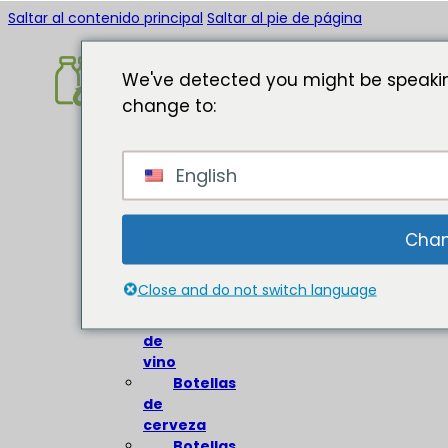
Saltar al contenido principal
Saltar al pie de página
We've detected you might be speakin
change to:
Inicio
English
Acerca
de
Botellas
Chan
de
vidrio
Close and do not switch language
Botellas
de
vino
Botellas
de
cerveza
Botellas