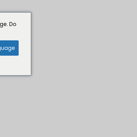
ge. Do
guage