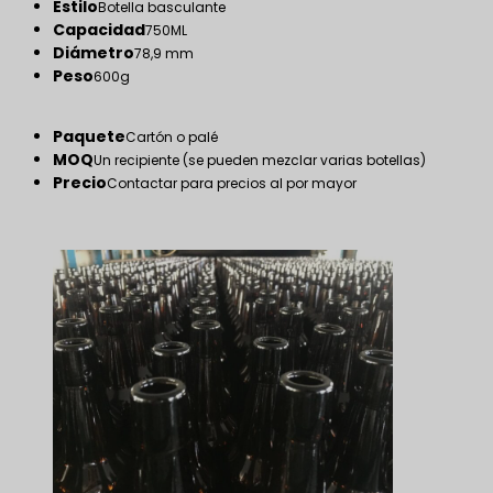
Estilo
Botella basculante
Capacidad
750ML
Diámetro
78,9 mm
Peso
600g
Paquete
Cartón o palé
MOQ
Un recipiente (se pueden mezclar varias botellas)
Precio
Contactar para precios al por mayor