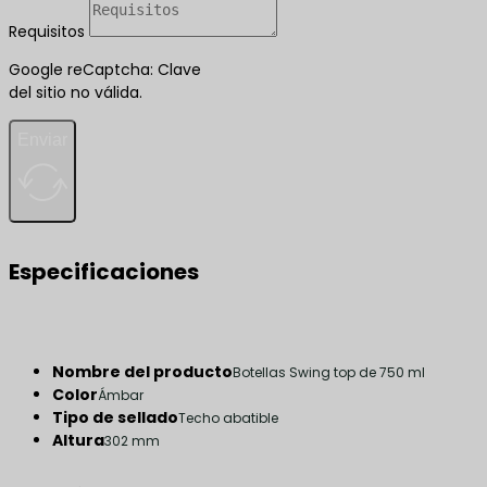
Requisitos
Google reCaptcha: Clave
del sitio no válida.
Enviar
Especificaciones
Nombre del producto
Botellas Swing top de 750 ml
Color
Ámbar
Tipo de sellado
Techo abatible
Altura
302 mm