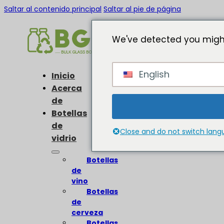
Saltar al contenido principal
Saltar al pie de página
We've detected you might
English
Inicio
Acerca
de
Botellas
de
Close and do not switch lan
vidrio
Botellas
de
vino
Botellas
de
cerveza
Botellas