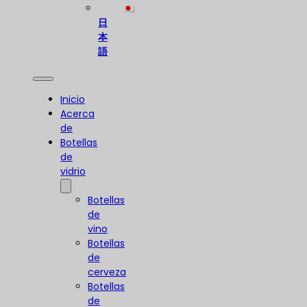
日
本
語
Inicio
Acerca
de
Botellas
de
vidrio
Botellas
de
vino
Botellas
de
cerveza
Botellas
de