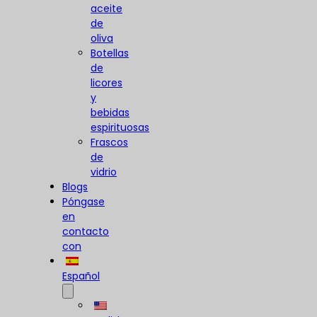
aceite
de
oliva
Botellas
de
licores
y
bebidas
espirituosas
Frascos
de
vidrio
Blogs
Póngase
en
contacto
con
Español