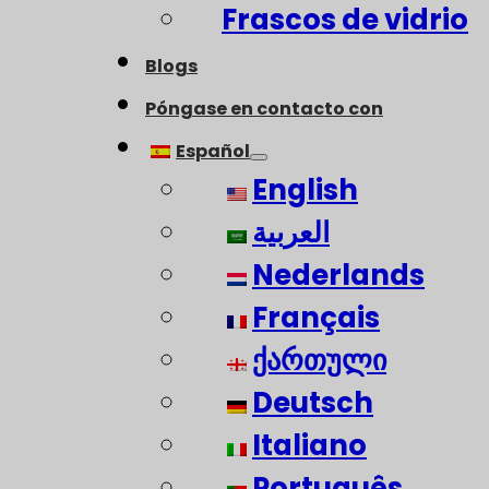
Frascos de vidrio
Blogs
Póngase en contacto con
Español
English
العربية
Nederlands
Français
ქართული
Deutsch
Italiano
Português