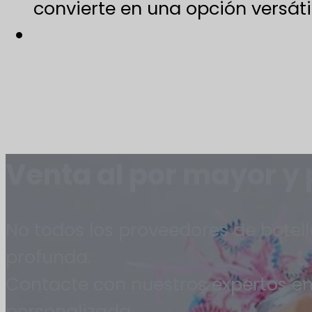
convierte en una opción versáti
Venta al por mayor y
No todos los proveedores de botell
profunda.
Contacte con nuestros expertos en
personalizada.