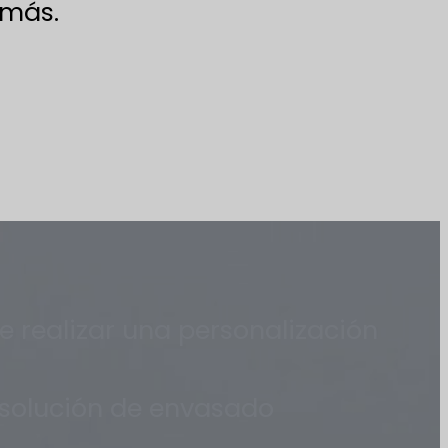
 más.
e realizar una personalización
 solución de envasado