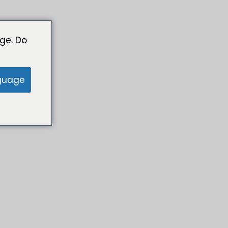
ge. Do
guage