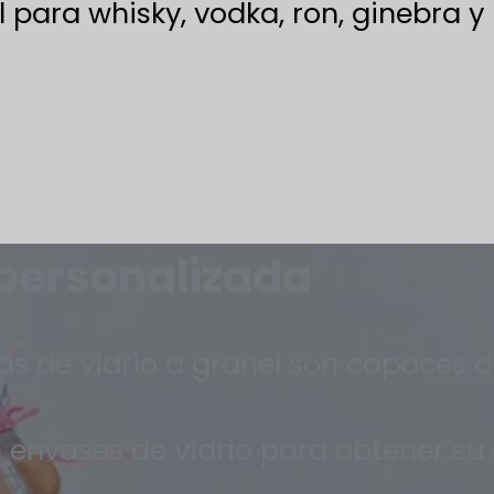
l para whisky, vodka, ron, ginebra y
 personalizada
as de vidrio a granel son capaces d
 envases de vidrio para obtener su