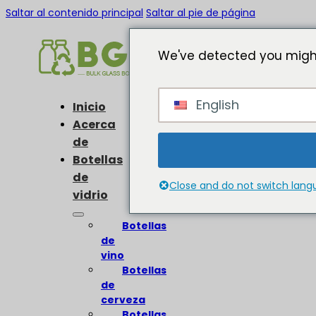
Saltar al contenido principal
Saltar al pie de página
We've detected you might
English
Inicio
Acerca
de
Botellas
de
Close and do not switch lan
vidrio
Botellas
de
vino
Botellas
de
cerveza
Botellas