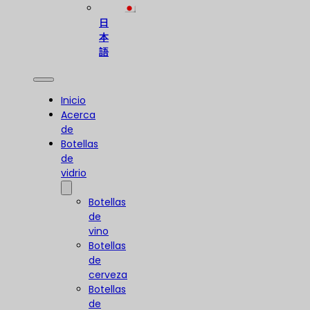
日
本
語
Inicio
Acerca
de
Botellas
de
vidrio
Botellas
de
vino
Botellas
de
cerveza
Botellas
de