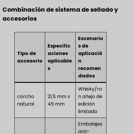
Combinación de sistema de sellado y
accesorios
Escenario
Especific
s de
Tipo de
aciones
aplicació
accesorio
aplicable
n
s
recomen
dados
Whisky/ro
corcho
21,5 mm x
n añejo de
natural
45 mm
edición
limitada
Embalajes
anti-