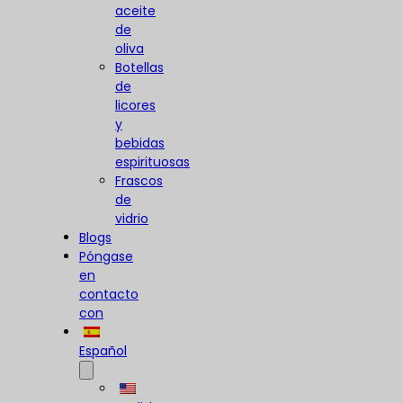
aceite
de
oliva
Botellas
de
licores
y
bebidas
espirituosas
Frascos
de
vidrio
Blogs
Póngase
en
contacto
con
Español