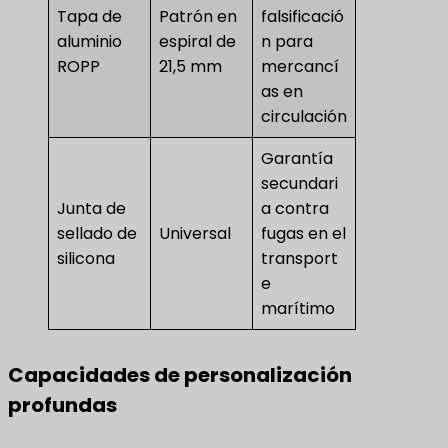
Tapa de
Patrón en
falsificació
aluminio
espiral de
n para
ROPP
21,5 mm
mercancí
as en
circulación
Garantía
secundari
Junta de
a contra
sellado de
Universal
fugas en el
silicona
transport
e
marítimo
Capacidades de personalización
profundas