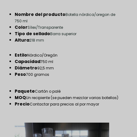
Nombre del producto
Botella nórdica/oregon de
750 ml
Color
Sílex/Transparente
Tipo de sellado
Barra superior
Altura
218 mm
Estilo
Nórdico/Oregón
Capacidad
750 ml
Diámetro
92,5 mm
Peso
700 gramos
Paquete
Cartón o palé
MOQ
Un recipiente (se pueden mezclar varias botellas)
Precio
Contactar para precios al por mayor