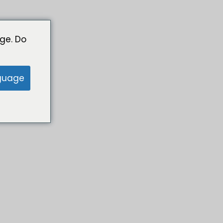
ge. Do
guage