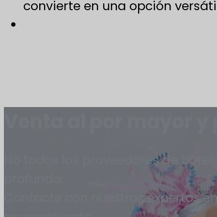
convierte en una opción versáti
Venta al por mayor y
No todos los proveedores de botell
profunda.
Contacte con nuestros expertos en
personalizada.