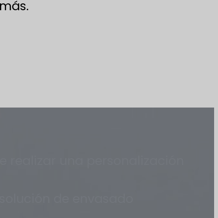
 más.
e realizar una personalización
 solución de envasado