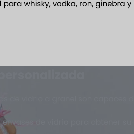
l para whisky, vodka, ron, ginebra y
 personalizada
as de vidrio a granel son capaces d
 envases de vidrio para obtener su