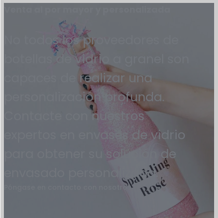
Venta al por mayor y personalizada
No todos los proveedores de
botellas de vidrio a granel son
capaces de realizar una
personalización profunda.
Contacte con nuestros
expertos en envases de vidrio
para obtener su solución de
envasado personalizada.
Póngase en contacto con nosotros