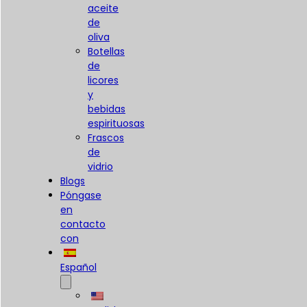
aceite
de
oliva
Botellas
de
licores
y
bebidas
espirituosas
Frascos
de
vidrio
Blogs
Póngase
en
contacto
con
Español