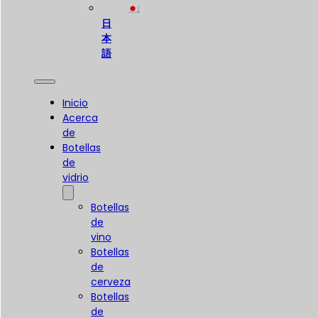
日
本
語
Inicio
Acerca
de
Botellas
de
vidrio
Botellas
de
vino
Botellas
de
cerveza
Botellas
de