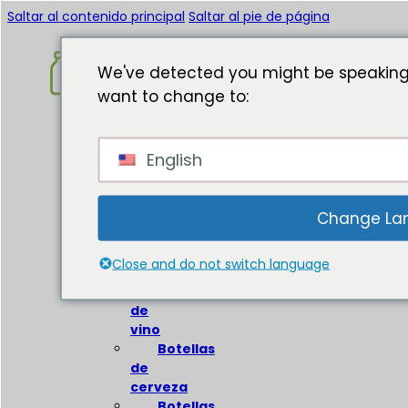
Saltar al contenido principal
Saltar al pie de página
We've detected you might be speaking
want to change to:
Inicio
English
Acerca
de
Botellas
Change La
de
vidrio
Close and do not switch language
Botellas
de
vino
Botellas
de
cerveza
Botellas