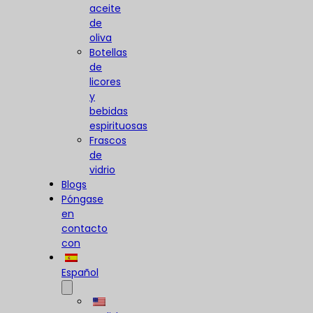
aceite
de
oliva
Botellas
de
licores
y
bebidas
espirituosas
Frascos
de
vidrio
Blogs
Póngase
en
contacto
con
Español