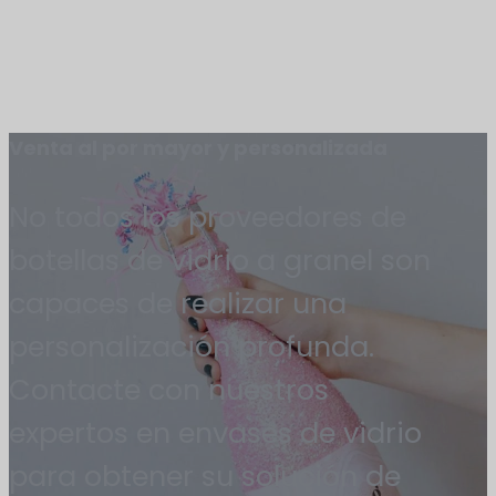
Venta al por mayor y personalizada
No todos los proveedores de
botellas de vidrio a granel son
capaces de realizar una
personalización profunda.
Contacte con nuestros
expertos en envases de vidrio
para obtener su solución de