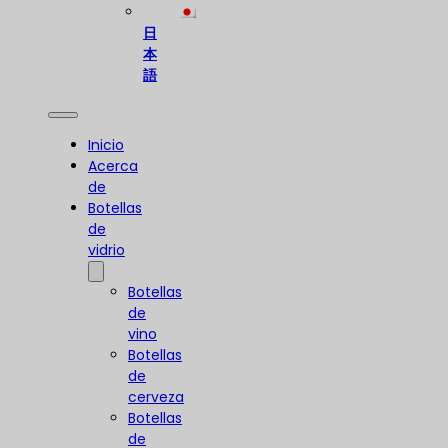
日
本
語
Inicio
Acerca
de
Botellas
de
vidrio
Botellas
de
vino
Botellas
de
cerveza
Botellas
de