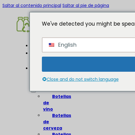
Saltar al contenido principal
Saltar al pie de página
We've detected you might be speak
English
Inicio
Acerca
de
Botellas
de
Close and do not switch language
vidrio
Botellas
de
vino
Botellas
de
cerveza
Botellas