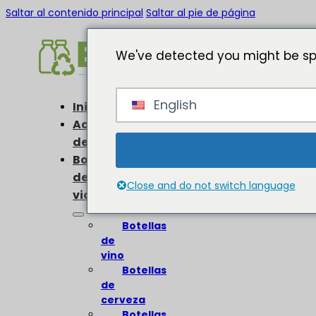
Saltar al contenido principal
Saltar al pie de página
We've detected you might be spe
English
Inicio
Acerca
de
Botellas
de
Close and do not switch language
vidrio
Botellas
de
vino
Botellas
de
cerveza
Botellas