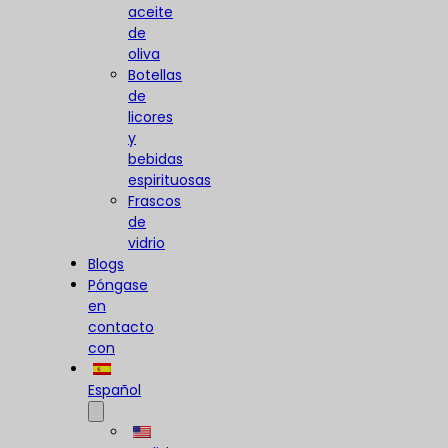
aceite
de
oliva
Botellas
de
licores
y
bebidas
espirituosas
Frascos
de
vidrio
Blogs
Póngase
en
contacto
con
Español