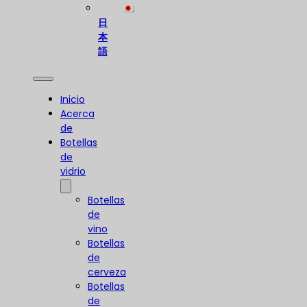
日
本
語
Inicio
Acerca
de
Botellas
de
vidrio
Botellas
de
vino
Botellas
de
cerveza
Botellas
de