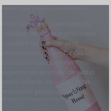
Venta al por mayor y personalizada
No todos los proveedores de
botellas de vidrio a granel son
capaces de realizar una
personalización profunda.
Contacte con nuestros
expertos en envases de vidrio
para obtener su solución de
envasado personalizada.
Póngase en contacto con nosotros