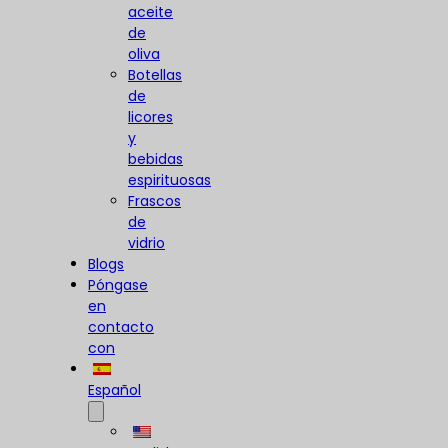
aceite
de
oliva
Botellas
de
licores
y
bebidas
espirituosas
Frascos
de
vidrio
Blogs
Póngase
en
contacto
con
Español