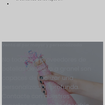
Venta al por mayor y personalizada
No todos los proveedores de
botellas de vidrio a granel son
capaces de realizar una
personalización profunda.
Contacte con nuestros