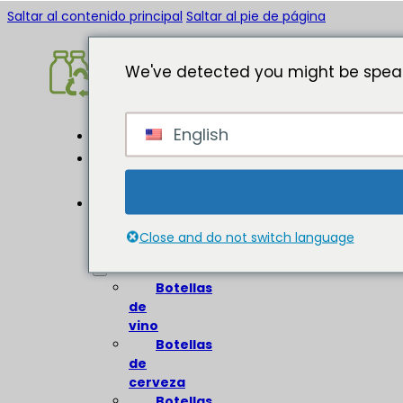
Saltar al contenido principal
Saltar al pie de página
We've detected you might be speak
English
Inicio
Acerca
de
Botellas
de
Close and do not switch language
vidrio
Botellas
de
vino
Botellas
de
cerveza
Botellas