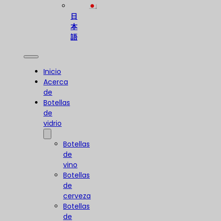
日
本
語
Inicio
Acerca
de
Botellas
de
vidrio
Botellas
de
vino
Botellas
de
cerveza
Botellas
de