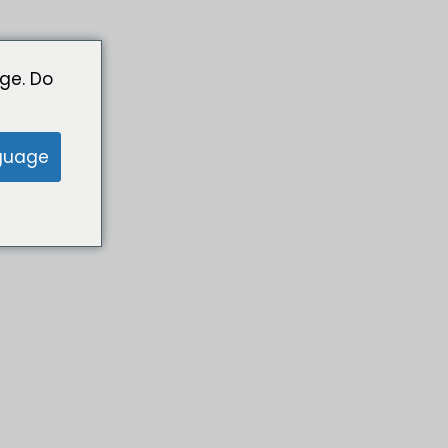
ge. Do
guage