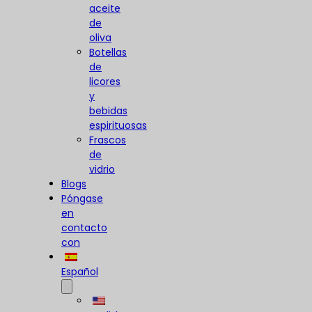
aceite
de
oliva
Botellas
de
licores
y
bebidas
espirituosas
Frascos
de
vidrio
Blogs
Póngase
en
contacto
con
Español