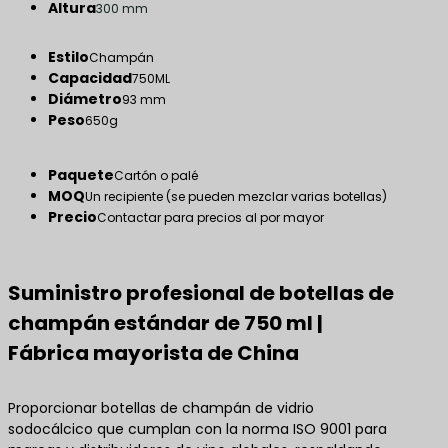
Altura
300 mm
Estilo
Champán
Capacidad
750ML
Diámetro
93 mm
Peso
650g
Paquete
Cartón o palé
MOQ
Un recipiente (se pueden mezclar varias botellas)
Precio
Contactar para precios al por mayor
Suministro profesional de botellas de
champán estándar de 750 ml |
Fábrica mayorista de China
Proporcionar botellas de champán de vidrio
sodocálcico que cumplan con la norma ISO 9001 para