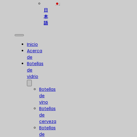
日
本
語
Inicio
Acerca
de
Botellas
de
vidrio
Botellas
de
vino
Botellas
de
cerveza
Botellas
de