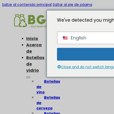
Saltar al contenido principal
Saltar al pie de página
We've detected you might
English
Inicio
Acerca
de
Botellas
de
Close and do not switch lan
vidrio
Botellas
de
vino
Botellas
de
cerveza
Botellas