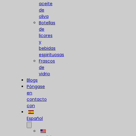
aceite
de
oliva
Botellas
de
licores
y
bebidas
espirituosas
Frascos
de
vidrio
Blogs
Póngase
en
contacto
con
Español