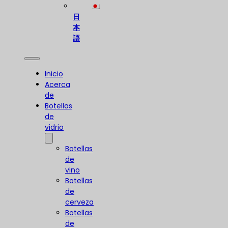
日
本
語
Inicio
Acerca
de
Botellas
de
vidrio
Botellas
de
vino
Botellas
de
cerveza
Botellas
de