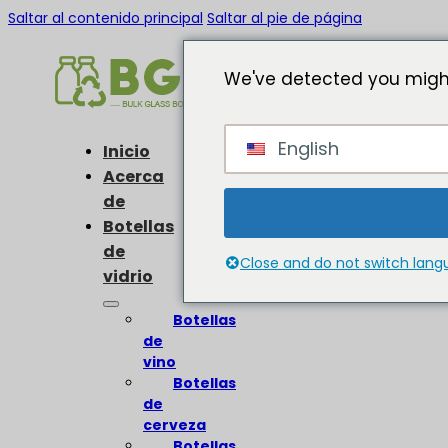
Saltar al contenido principal
Saltar al pie de página
We've detected you might
English
Inicio
Acerca
de
Botellas
de
Close and do not switch lan
vidrio
Botellas
de
vino
Botellas
de
cerveza
Botellas