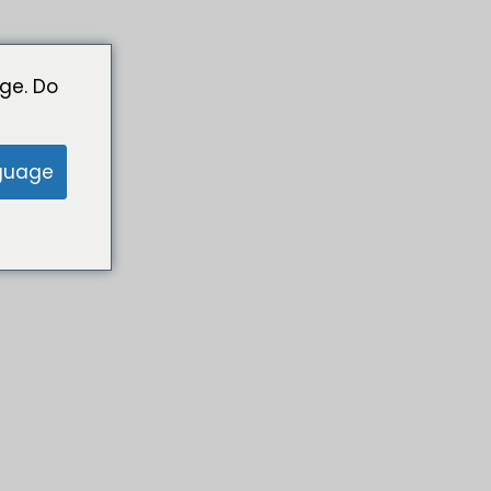
ge. Do
guage