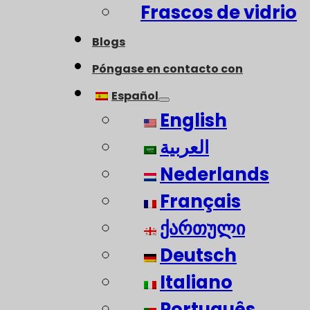
Frascos de vidrio
Blogs
Póngase en contacto con
Español
English
العربية
Nederlands
Français
ქართული
Deutsch
Italiano
Português