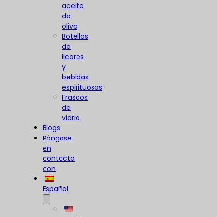
aceite
de
oliva
Botellas
de
licores
y
bebidas
espirituosas
Frascos
de
vidrio
Blogs
Póngase
en
contacto
con
Español