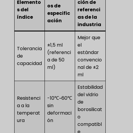
Elemento
ción de
os de
s del
referenci
especific
índice
as de la
ación
industria
Mejor que
±1,5 ml
el
Tolerancia
(referenci
estándar
de
a de 50
convencio
capacidad
ml)
nal de ±2
ml
Estabilidad
del vidrio
Resistenci
-10℃~60℃
de
a a la
sin
borosilicat
temperat
deformaci
o
ura
ón
compatibl
e