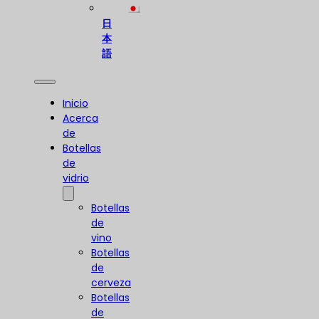
日
本
語
Inicio
Acerca
de
Botellas
de
vidrio
Botellas
de
vino
Botellas
de
cerveza
Botellas
de