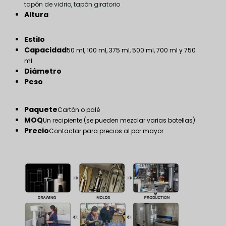
tapón de vidrio, tapón giratorio
Altura
Estilo
Capacidad
50 ml, 100 ml, 375 ml, 500 ml, 700 ml y 750
ml
Diámetro
Peso
Paquete
Cartón o palé
MOQ
Un recipiente (se pueden mezclar varias botellas)
Precio
Contactar para precios al por mayor