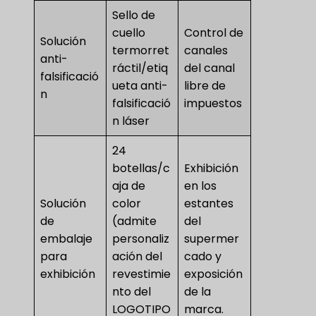
Sello de
cuello
Control de
Solución
termorret
canales
anti-
ráctil/etiq
del canal
falsificació
ueta anti-
libre de
n
falsificació
impuestos
n láser
24
botellas/c
Exhibición
aja de
en los
Solución
color
estantes
de
(admite
del
embalaje
personaliz
supermer
para
ación del
cado y
exhibición
revestimie
exposición
nto del
de la
LOGOTIPO
marca.