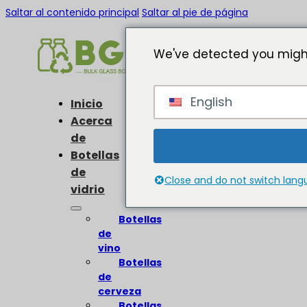
Saltar al contenido principal
Saltar al pie de página
We've detected you might
English
Inicio
Acerca
de
Botellas
de
Close and do not switch lan
vidrio
Botellas
de
vino
Botellas
de
cerveza
Botellas