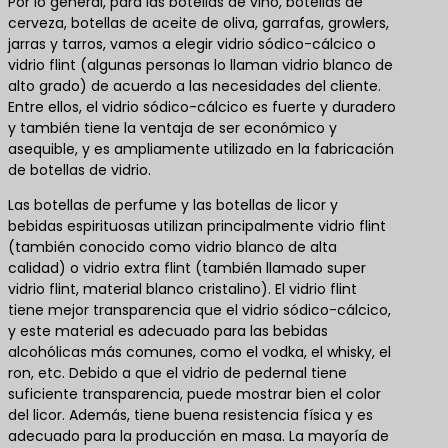
Por lo general, para las botellas de vino, botellas de
cerveza, botellas de aceite de oliva, garrafas, growlers,
jarras y tarros, vamos a elegir vidrio sódico-cálcico o
vidrio flint (algunas personas lo llaman vidrio blanco de
alto grado) de acuerdo a las necesidades del cliente.
Entre ellos, el vidrio sódico-cálcico es fuerte y duradero
y también tiene la ventaja de ser económico y
asequible, y es ampliamente utilizado en la fabricación
de botellas de vidrio.
Las botellas de perfume y las botellas de licor y
bebidas espirituosas utilizan principalmente vidrio flint
(también conocido como vidrio blanco de alta
calidad) o vidrio extra flint (también llamado super
vidrio flint, material blanco cristalino). El vidrio flint
tiene mejor transparencia que el vidrio sódico-cálcico,
y este material es adecuado para las bebidas
alcohólicas más comunes, como el vodka, el whisky, el
ron, etc. Debido a que el vidrio de pedernal tiene
suficiente transparencia, puede mostrar bien el color
del licor. Además, tiene buena resistencia física y es
adecuado para la producción en masa. La mayoría de