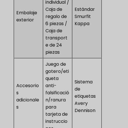
individual /
Caja de
Estándar
Embalaje
regalo de
Smurfit
exterior
6 piezas /
Kappa
Caja de
transport
e de 24
piezas
Juego de
gotero/eti
queta
Sistema
Accesorio
anti-
de
s
falsificació
etiquetas
adicionale
n/ranura
Avery
s
para
Dennison
tarjeta de
instruccio