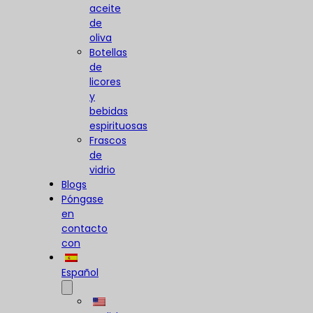
aceite
de
oliva
Botellas
de
licores
y
bebidas
espirituosas
Frascos
de
vidrio
Blogs
Póngase
en
contacto
con
Español