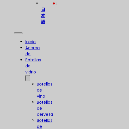
日
本
語
Inicio
Acerca
de
Botellas
de
vidrio
Botellas
de
vino
Botellas
de
cerveza
Botellas
de