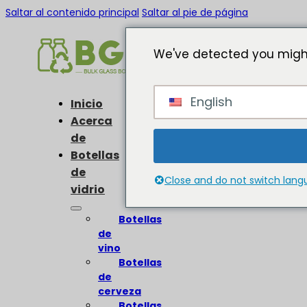
Saltar al contenido principal
Saltar al pie de página
We've detected you might
English
Inicio
Acerca
de
Botellas
de
Close and do not switch lan
vidrio
Botellas
de
vino
Botellas
de
cerveza
Botellas