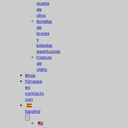
aceite
de
oliva
Botellas
de
licores
y
bebidas
espirituosas
Frascos
de
vidrio
Blogs
Póngase
en
contacto
con
Español