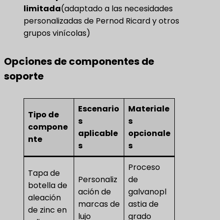
limitada
(adaptado a las necesidades
personalizadas de Pernod Ricard y otros
grupos vinícolas)
Opciones de componentes de
soporte
Escenario
Materiale
Tipo de
s
s
compone
aplicable
opcionale
nte
s
s
Proceso
Tapa de
Personaliz
de
botella de
ación de
galvanopl
aleación
marcas de
astia de
de zinc en
lujo
grado