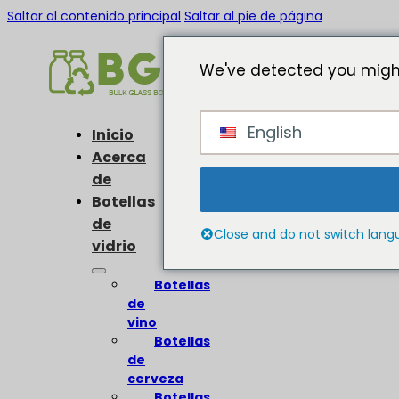
Saltar al contenido principal
Saltar al pie de página
We've detected you might
English
Inicio
Acerca
de
Botellas
de
Close and do not switch lan
vidrio
Botellas
de
vino
Botellas
de
cerveza
Botellas