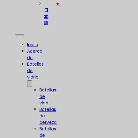
日
本
語
Inicio
Acerca
de
Botellas
de
vidrio
Botellas
de
vino
Botellas
de
cerveza
Botellas
de