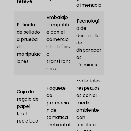
relieve
alimenticio
Embalaje
Tecnologí
Película
compatibl
a de
de sellado
e con el
desarrollo
a prueba
comercio
de
de
electrónic
disparador
manipulac
o
es
iones
transfront
térmicos
erizo
Materiales
Paquete
respetuos
Caja de
de
os con el
regalo de
promoció
medio
papel
n de
ambiente
kraft
temática
con
reciclado
ambiental
certificaci