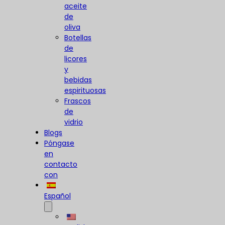
aceite
de
oliva
Botellas
de
licores
y
bebidas
espirituosas
Frascos
de
vidrio
Blogs
Póngase
en
contacto
con
Español