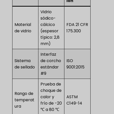
ión
Vidrio
sódico-
Material
cálcico
FDA 21 CFR
de vidrio
(espesor
175.300
típico: 2,8
mm)
Interfaz
Sistema
de corcho
ISO
de sellado
estándar
9001:2015
#9
Prueba de
choque de
Rango de
calor y
ASTM
temperat
frío de -20
C149-14
ura
℃ a 80 ℃