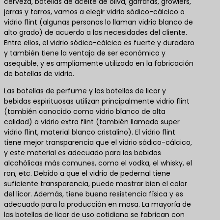
cerveza, botellas de aceite de oliva, garrafas, growlers,
jarras y tarros, vamos a elegir vidrio sódico-cálcico o
vidrio flint (algunas personas lo llaman vidrio blanco de
alto grado) de acuerdo a las necesidades del cliente.
Entre ellos, el vidrio sódico-cálcico es fuerte y duradero
y también tiene la ventaja de ser económico y
asequible, y es ampliamente utilizado en la fabricación
de botellas de vidrio.
Las botellas de perfume y las botellas de licor y
bebidas espirituosas utilizan principalmente vidrio flint
(también conocido como vidrio blanco de alta
calidad) o vidrio extra flint (también llamado super
vidrio flint, material blanco cristalino). El vidrio flint
tiene mejor transparencia que el vidrio sódico-cálcico,
y este material es adecuado para las bebidas
alcohólicas más comunes, como el vodka, el whisky, el
ron, etc. Debido a que el vidrio de pedernal tiene
suficiente transparencia, puede mostrar bien el color
del licor. Además, tiene buena resistencia física y es
adecuado para la producción en masa. La mayoría de
las botellas de licor de uso cotidiano se fabrican con