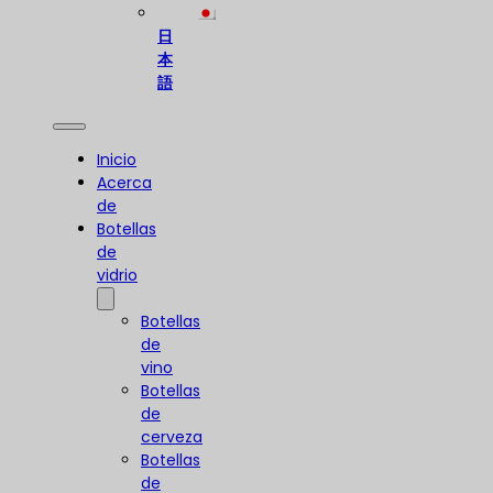
日
本
語
Inicio
Acerca
de
Botellas
de
vidrio
Botellas
de
vino
Botellas
de
cerveza
Botellas
de