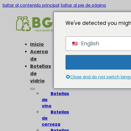
Saltar al contenido principal
Saltar al pie de página
We've detected you might
English
Inicio
Acerca
de
Botellas
de
Close and do not switch lan
vidrio
Botellas
de
vino
Botellas
de
cerveza
Botellas