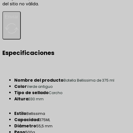
del sitio no válida.
Enviar
Especificaciones
Nombre del producto
Botella Bellissima de 375 ml
Color
Verde antiguo
Tipo de sellado
Corcho
Altura
330 mm
Estilo
Bellissima
Capacidad
375ML
Diámetro
55,5 mm
Peso
500g